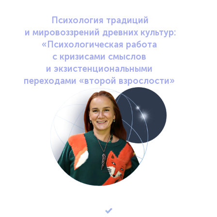
путешественница
Психология традиций
и мировоззрений древних культур:
«Психологическая работа
с кризисами смыслов
и экзистенциональными
переходами «второй взрослости»
Узнать подробнее