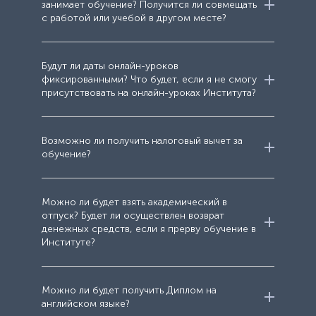
занимает обучение? Получится ли совмещать
с работой или учебой в другом месте?
25 академ. часов обучения
Старт обучения: дата старта будет
Будут ли даты онлайн-уроков
фиксированными? Что будет, если я не смогу
объявлена позже
присутствовать на онлайн-уроках Института?
Стоимость: 21 000 руб.
Старт обучения: дата старта
будет обьявлена позже
Старт обучения: дата старта
Возможно ли получить налоговый вычет за
обучение?
будет объявлена позже
Старт обучения: 16 июня
32 часа обучения
20 часов обучения
Можно ли будет взять академический в
Уроки и регрессии в записи и онлайн
отпуск? Будет ли осуществлен возврат
Стоимость: 15 000 руб.
денежных средств, если я прерву обучение в
Институте?
Стоимость: 15 000 руб.
Продолжительность программы:
с 16 июня по 17 июля
Более 50 академ. часов обучения
Можно ли будет получить Диплом на
Стоимость: 26 000 руб.
английском языке?