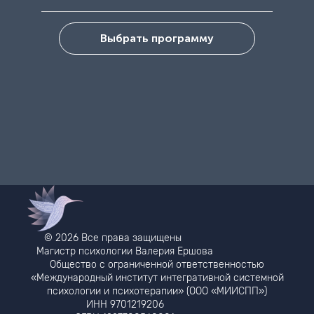
●
1 урок: Растения-защитники:
Полынь и Чага
●
2 урок: Растения-помощники:
Выбрать программу
Зверобой и Пижма
●
3 урок: Растения-учителя:
Тысячилистник и Роза
© 2026 Все права защищены
Магистр психологии Валерия Ершова
Общество с ограниченной ответственностью
«Международный институт интегративной системной
психологии и психотерапии» (ООО «МИИСПП»)
ИНН 9701219206