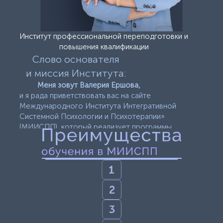
Институт профессиональной переподготовки и
повышения квалификации
Слово основателя
и миссия Института:
Меня зовут Валерия Ершова,
и я рада приветствовать вас на сайте
Международного Института Интегративной
Системной Психологии и Психотерапии»
(МИИСПП), который реализует программы
дополнительного профессионального
образования переподготовки кадров
и повышения квалификации специалистов
в сфере психологии.
Лицензия на осуществление
образовательной деятельности No Л035-
01298-77/01401070 от 25.09.2024
Международный Институт
Интегративной Системной