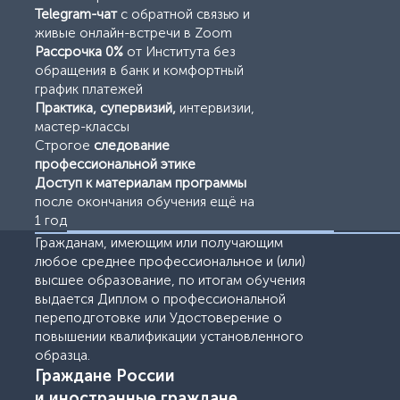
Telegram-чат
с обратной связью и
живые онлайн-встречи в Zoom
Рассрочка 0%
от Института без
обращения в банк и комфортный
график платежей
Практика, супервизий,
интервизии,
мастер-классы
Строгое
следование
профессиональной этике
Доступ к материалам программы
после окончания обучения ещё на
1 год
Поддержка после обучения:
Гражданам, имеющим или получающим
Telegram - чат с обратной связью,
любое среднее профессиональное и (или)
супервизии
высшее образование, по итогам обучения
Рекомендация вас,
как специалиста, на
выдается Диплом о профессиональной
сайте Института
переподготовке или Удостоверение о
повышении квалификации установленного
образца.
Граждане России
и иностранные граждане