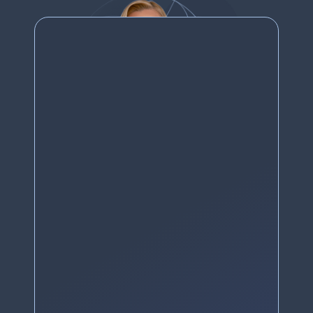
Узнать подробнее
Квалификация:
психолог, специалист по
интегративной регрессионной
психотерапии, эриксоновскому
гипнозу и EMDR (ДПДГ) – терапии
928 часов обучения
Срок обучения: 8 месяцев
Старт обучения: 23 сентября 2026